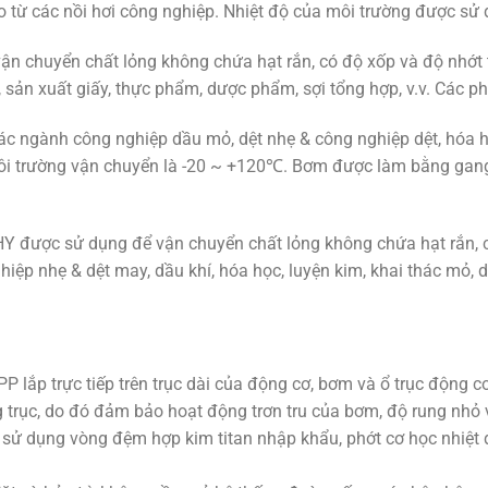
o từ các nồi hơi công nghiệp. Nhiệt độ của môi trường được s
n chuyển chất lỏng không chứa hạt rắn, có độ xốp và độ nhớt
, sản xuất giấy, thực phẩm, dược phẩm, sợi tổng hợp, v.v. Các p
 ngành công nghiệp dầu mỏ, dệt nhẹ & công nghiệp dệt, hóa h
ôi trường vận chuyển là -20 ~ +120℃. Bơm được làm bằng gang
được sử dụng để vận chuyển chất lỏng không chứa hạt rắn, có
ệp nhẹ & dệt may, dầu khí, hóa học, luyện kim, khai thác mỏ, d
ắp trực tiếp trên trục dài của động cơ, bơm và ổ trục động c
trục, do đó đảm bảo hoạt động trơn tru của bơm, độ rung nhỏ v
 dụng vòng đệm hợp kim titan nhập khẩu, phớt cơ học nhiệt độ