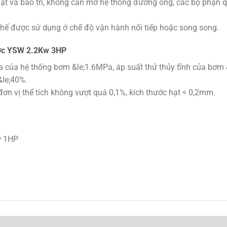
 và bảo trì, không cần mở hệ thống đường ống, các bộ phận q
thể được sử dụng ở chế độ vận hành nối tiếp hoặc song song.
ớc YSW 2.2Kw 3HP
 đa của hệ thống bơm &le;1.6MPa, áp suất thử thủy tĩnh của bơm
&le;40%.
đơn vị thể tích không vượt quá 0,1%, kích thước hạt < 0,2mm.