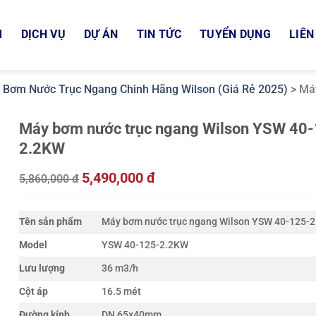
M
DỊCH VỤ
DỰ ÁN
TIN TỨC
TUYỂN DỤNG
LIÊN
 Bơm Nước Trục Ngang Chinh Hãng Wilson (Giá Rẻ 2025)
>
Má
Máy bơm nước trục ngang Wilson YSW 40
2.2KW
5,490,000 đ
5,860,000 đ
Tên sản phẩm
Máy bơm nước trục ngang Wilson YSW 40-125-
Model
YSW 40-125-2.2KW
Lưu lượng
36 m3/h
Cột áp
16.5 mét
Đường kính
DN 65x40mm