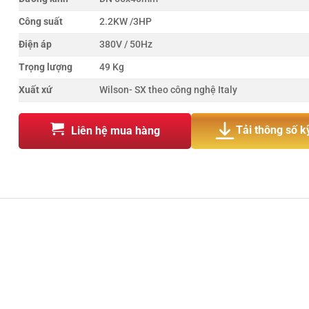
Công suất
2.2KW /3HP
Điện áp
380V / 50Hz
Trọng lượng
49 Kg
Xuất xứ
Wilson- SX theo công nghệ Italy
Tải thông số k
Liên hệ mua hàng