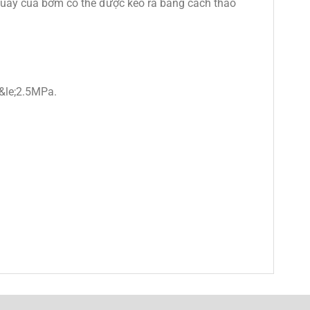
uay của bơm có thể được kéo ra bằng cách tháo
 &le;2.5MPa.