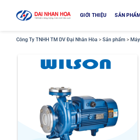
Bỏ
qua
GIỚI THIỆU
SẢN PHẨ
nội
dung
Công Ty TNHH TM DV Đại Nhân Hòa
>
Sản phẩm
>
Máy