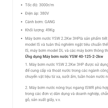
Tốc độ: 3000r/m
Điện áp: 380V
Cánh bơm: GANG
Khối lượng: 49Kg
Máy bơm nước YSW 2.2Kw 3HPlà sản phẩm tiết ki
model IS và tuân thủ nghiêm ngặt tiêu chuẩn th
IS, máy bơm model DL và các máy bơm thông t
Ứng dụng Máy bơm nước YSW 40-125-2-2kw
1. Máy bơm nước YSW 2.2Kw 3HP được sử dụng để 
để cung cấp và thoát nước trong các ngành công
chuyển vật liệu từ xa, sưởi ấm, tuần hoàn nước 
2. Máy bơm nước nóng trục ngang ISWR phù hợp đ
trong các đơn vị dân dụng và doanh nghiệp, chẳn
gỗ, sản xuất giấy, v.v.