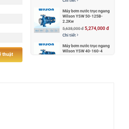
Chi tiết
Máy bơm nước trục ngang
Wilson YSW 50-125B-
2.2Kw
5,274,000 đ
5,638,000 đ
Chi tiết
Máy bơm nước trục ngang
Wilson YSW 40-160-4
ỹ thuật
7,290,000 đ
7,796,000 đ
Chi tiết