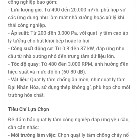
công nghiệp bao gồm:
-
Lưu lượng gió
: Từ 400 đến 20,000 m³/h, phù hợp với
các ứng dụng như làm mát nhà xưởng hoặc xử lý khí
thải công nghiệp.
-
Áp suất
: Từ 200 đến 3,000 Pa, với quạt ly tâm cao áp
lý tưởng cho hút khói bếp hoặc lò hơi.
-
Công suất động cơ
: Từ 0.8 đến 37 kW, đáp ứng nhu
cầu từ nhà xưởng nhỏ đến trung tâm dữ liệu lớn.
-
Tốc độ quay
: Từ 480 đến 3,000 RPM, ảnh hưởng đến
hiệu suất và mức độ ồn (60-80 dB).
-
Vật liệu
: Quạt ly tâm chống ăn mòn, như quạt ly tâm
Đại Nhân Hòa, sử dụng thép không gỉ, phù hợp cho môi
trường hóa chất.
Tiêu Chí Lựa Chọn
Để đảm bảo quạt ly tâm công nghiệp đáp ứng yêu cầu,
cần cân nhắc:
-
Môi trường làm việc
: Chọn quạt ly tâm chống cháy nổ