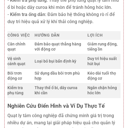
-
Kiểm tra phụ tùng
: Thay thế phụ tùng quạt ly tâm như
ổ bi hoặc dây curoa khi mòn để tránh hỏng hóc lớn.
-
Kiểm tra ống dẫn
: Đảm bảo hệ thống không rò rỉ để
duy trì hiệu quả xử lý khí thải công nghiệp.
CÔNG VIỆC
HƯỚNG DẪN
LỢI ÍCH
Căn chỉnh
Đảm bảo quạt thẳng hàng
Giảm rung động,
quạt
với động cơ
tiếng ồn
Vệ sinh
Duy trì hiệu suất
Loại bỏ bụi bẩn định kỳ
cánh quạt
hút bụi
Bôi trơn
Sử dụng dầu bôi trơn phù
Kéo dài tuổi thọ
động cơ
hợp
động cơ
Kiểm tra
Thay thế ổ bi, dây curoa
Ngăn chặn hỏng
phụ tùng
khi cần
hóc lớn
Nghiên Cứu Điển Hình và Ví Dụ Thực Tế
Quạt ly tâm công nghiệp đã chứng minh giá trị trong
nhiều dự án, mang lại giải pháp hiệu quả cho quản lý