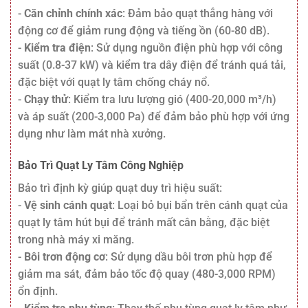
-
Căn chỉnh chính xác
: Đảm bảo quạt thẳng hàng với
động cơ để giảm rung động và tiếng ồn (60-80 dB).
-
Kiểm tra điện
: Sử dụng nguồn điện phù hợp với công
suất (0.8-37 kW) và kiểm tra dây điện để tránh quá tải,
đặc biệt với quạt ly tâm chống cháy nổ.
-
Chạy thử
: Kiểm tra lưu lượng gió (400-20,000 m³/h)
và áp suất (200-3,000 Pa) để đảm bảo phù hợp với ứng
dụng như làm mát nhà xưởng.
Bảo Trì Quạt Ly Tâm Công Nghiệp
Bảo trì định kỳ giúp quạt duy trì hiệu suất:
-
Vệ sinh cánh quạt
: Loại bỏ bụi bẩn trên cánh quạt của
quạt ly tâm hút bụi để tránh mất cân bằng, đặc biệt
trong nhà máy xi măng.
-
Bôi trơn động cơ
: Sử dụng dầu bôi trơn phù hợp để
giảm ma sát, đảm bảo tốc độ quay (480-3,000 RPM)
ổn định.