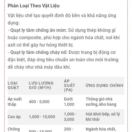
Phân Loại Theo Vật Liệu
Vật liệu chế tạo quyết định độ bền và khả năng ứng
dụng:
-
Quạt ly tâm chống ăn mòn
: Sử dụng thép không gỉ
hoặc composite, phù hợp cho ngành hóa chất, nơi khí
axit có thể gây hư hỏng thiết bị.
-
Quạt ly tâm chống cháy nổ
: Được trang bị động cơ
đặc biệt, đáp ứng tiêu chuẩn an toàn cho môi trường
dễ cháy như nhà máy dầu khí.
ÁP
LOẠI
LƯU LƯỢNG
SUẤT
ỨNG DỤNG CHÍNH
QUẠT
GIÓ (M³/H)
(PA)
Áp suất
Dưới
Thông gió nhà
400 - 5,000
thấp
1,000
xưởng, kho hàng
1,000 -
Hút khói bếp, xử lý
Cao áp
1,000 - 10,000
3,000
khí thải
Chống
200 -
Ngành hóa chất,
500 - 15,000