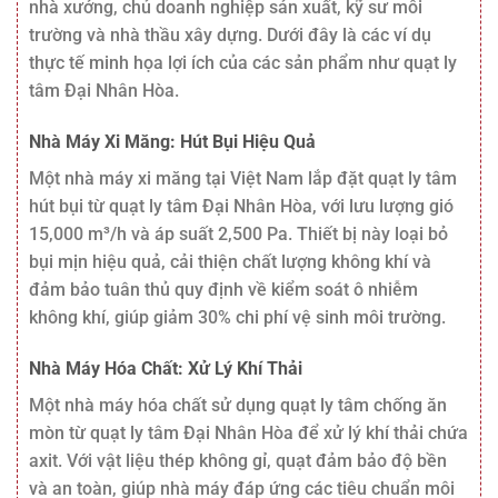
nhà xưởng, chủ doanh nghiệp sản xuất, kỹ sư môi
trường và nhà thầu xây dựng. Dưới đây là các ví dụ
thực tế minh họa lợi ích của các sản phẩm như quạt ly
tâm Đại Nhân Hòa.
Nhà Máy Xi Măng: Hút Bụi Hiệu Quả
Một nhà máy xi măng tại Việt Nam lắp đặt quạt ly tâm
hút bụi từ quạt ly tâm Đại Nhân Hòa, với lưu lượng gió
15,000 m³/h và áp suất 2,500 Pa. Thiết bị này loại bỏ
bụi mịn hiệu quả, cải thiện chất lượng không khí và
đảm bảo tuân thủ quy định về kiểm soát ô nhiễm
không khí, giúp giảm 30% chi phí vệ sinh môi trường.
Nhà Máy Hóa Chất: Xử Lý Khí Thải
Một nhà máy hóa chất sử dụng quạt ly tâm chống ăn
mòn từ quạt ly tâm Đại Nhân Hòa để xử lý khí thải chứa
axit. Với vật liệu thép không gỉ, quạt đảm bảo độ bền
và an toàn, giúp nhà máy đáp ứng các tiêu chuẩn môi