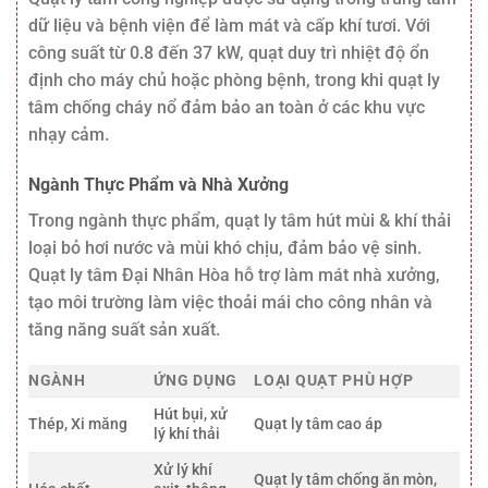
dữ liệu và bệnh viện để làm mát và cấp khí tươi. Với
công suất từ 0.8 đến 37 kW, quạt duy trì nhiệt độ ổn
định cho máy chủ hoặc phòng bệnh, trong khi quạt ly
tâm chống cháy nổ đảm bảo an toàn ở các khu vực
nhạy cảm.
Ngành Thực Phẩm và Nhà Xưởng
Trong ngành thực phẩm, quạt ly tâm hút mùi & khí thải
loại bỏ hơi nước và mùi khó chịu, đảm bảo vệ sinh.
Quạt ly tâm Đại Nhân Hòa hỗ trợ làm mát nhà xưởng,
tạo môi trường làm việc thoải mái cho công nhân và
tăng năng suất sản xuất.
NGÀNH
ỨNG DỤNG
LOẠI QUẠT PHÙ HỢP
Hút bụi, xử
Thép, Xi măng
Quạt ly tâm cao áp
lý khí thải
Xử lý khí
Quạt ly tâm chống ăn mòn,