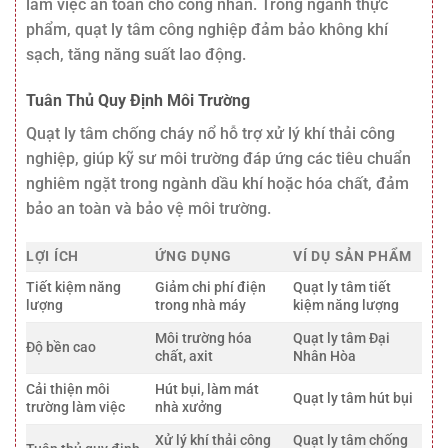
làm việc an toàn cho công nhân. Trong ngành thực
phẩm, quạt ly tâm công nghiệp đảm bảo không khí
sạch, tăng năng suất lao động.
Tuân Thủ Quy Định Môi Trường
Quạt ly tâm chống cháy nổ hỗ trợ xử lý khí thải công
nghiệp, giúp kỹ sư môi trường đáp ứng các tiêu chuẩn
nghiêm ngặt trong ngành dầu khí hoặc hóa chất, đảm
bảo an toàn và bảo vệ môi trường.
LỢI ÍCH
ỨNG DỤNG
VÍ DỤ SẢN PHẨM
Tiết kiệm năng
Giảm chi phí điện
Quạt ly tâm tiết
lượng
trong nhà máy
kiệm năng lượng
Môi trường hóa
Quạt ly tâm Đại
Độ bền cao
chất, axit
Nhân Hòa
Cải thiện môi
Hút bụi, làm mát
Quạt ly tâm hút bụi
trường làm việc
nhà xưởng
Xử lý khí thải công
Quạt ly tâm chống