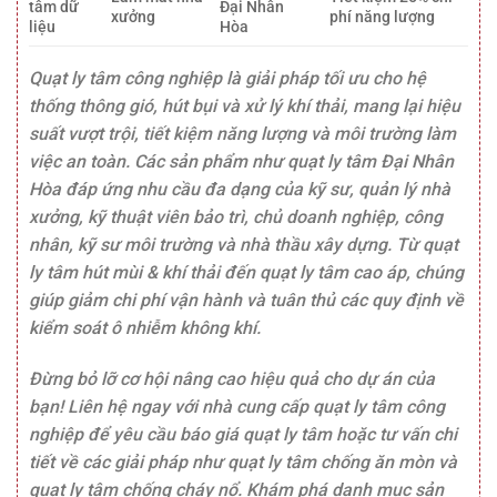
tâm dữ
Đại Nhân
xưởng
phí năng lượng
liệu
Hòa
Quạt ly tâm công nghiệp là giải pháp tối ưu cho hệ
thống thông gió, hút bụi và xử lý khí thải, mang lại hiệu
suất vượt trội, tiết kiệm năng lượng và môi trường làm
việc an toàn. Các sản phẩm như quạt ly tâm Đại Nhân
Hòa đáp ứng nhu cầu đa dạng của kỹ sư, quản lý nhà
xưởng, kỹ thuật viên bảo trì, chủ doanh nghiệp, công
nhân, kỹ sư môi trường và nhà thầu xây dựng. Từ quạt
ly tâm hút mùi & khí thải đến quạt ly tâm cao áp, chúng
giúp giảm chi phí vận hành và tuân thủ các quy định về
kiểm soát ô nhiễm không khí.
Đừng bỏ lỡ cơ hội nâng cao hiệu quả cho dự án của
bạn! Liên hệ ngay với nhà cung cấp quạt ly tâm công
nghiệp để yêu cầu báo giá quạt ly tâm hoặc tư vấn chi
tiết về các giải pháp như quạt ly tâm chống ăn mòn và
quạt ly tâm chống cháy nổ. Khám phá danh mục sản