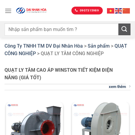
Bỏ
qua
0907315989
nội
dung
Công Ty TNHH TM DV Đại Nhân Hòa
>
Sản phẩm
>
QUẠT
CÔNG NGHIỆP
>
QUẠT LY TÂM CÔNG NGHIỆP
QUẠT LY TÂM CAO ÁP WINSTON TIẾT KIỆM ĐIỆN
NĂNG (GIÁ TỐT)
xem thêm