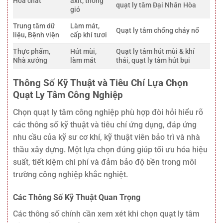
Hóa chất
axit, thông
quạt ly tâm Đại Nhân Hòa
gió
Trung tâm dữ
Làm mát,
Quạt ly tâm chống cháy nổ
liệu, Bệnh viện
cấp khí tươi
Thực phẩm,
Hút mùi,
Quạt ly tâm hút mùi & khí
Nhà xưởng
làm mát
thải, quạt ly tâm hút bụi
Thông Số Kỹ Thuật và Tiêu Chí Lựa Chọn
Quạt Ly Tâm Công Nghiệp
Chọn quạt ly tâm công nghiệp phù hợp đòi hỏi hiểu rõ
các thông số kỹ thuật và tiêu chí ứng dụng, đáp ứng
nhu cầu của kỹ sư cơ khí, kỹ thuật viên bảo trì và nhà
thầu xây dựng. Một lựa chọn đúng giúp tối ưu hóa hiệu
suất, tiết kiệm chi phí và đảm bảo độ bền trong môi
trường công nghiệp khắc nghiệt.
Các Thông Số Kỹ Thuật Quan Trọng
Các thông số chính cần xem xét khi chọn quạt ly tâm