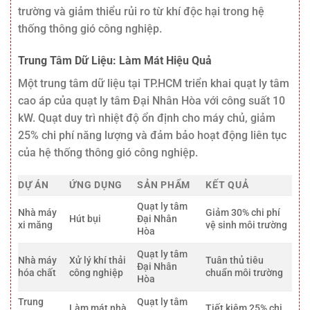
trường và giảm thiểu rủi ro từ khí độc hại trong hệ
thống thông gió công nghiệp.
Trung Tâm Dữ Liệu: Làm Mát Hiệu Quả
Một trung tâm dữ liệu tại TP.HCM triển khai quạt ly tâm
cao áp của quạt ly tâm Đại Nhân Hòa với công suất 10
kW. Quạt duy trì nhiệt độ ổn định cho máy chủ, giảm
25% chi phí năng lượng và đảm bảo hoạt động liên tục
của hệ thống thông gió công nghiệp.
DỰ ÁN
ỨNG DỤNG
SẢN PHẨM
KẾT QUẢ
Quạt ly tâm
Nhà máy
Giảm 30% chi phí
Hút bụi
Đại Nhân
xi măng
vệ sinh môi trường
Hòa
Quạt ly tâm
Nhà máy
Xử lý khí thải
Tuân thủ tiêu
Đại Nhân
hóa chất
công nghiệp
chuẩn môi trường
Hòa
Trung
Quạt ly tâm
Làm mát nhà
Tiết kiệm 25% chi