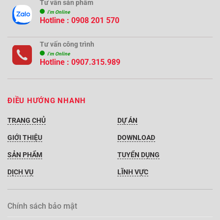
Tư vấn sản phẩm
i'm Online
Hotline :
0908 201 570
Tư vấn công trình
i'm Online
Hotline :
0907.315.989
ĐIỀU HƯỚNG NHANH
TRANG CHỦ
DỰ ÁN
GIỚI THIỆU
DOWNLOAD
SẢN PHẨM
TUYỂN DỤNG
DỊCH VỤ
LĨNH VỰC
Chính sách bảo mật