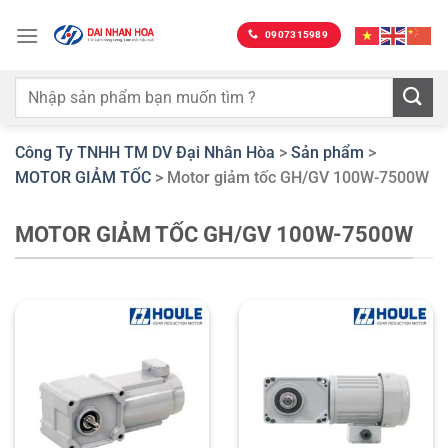
Bỏ
qua
0907315989
nội
dung
Công Ty TNHH TM DV Đại Nhân Hòa
>
Sản phẩm
>
MOTOR GIẢM TỐC
>
Motor giảm tốc GH/GV 100W-7500W
MOTOR GIẢM TỐC GH/GV 100W-7500W