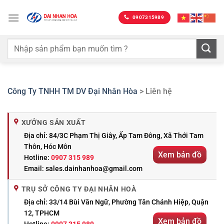
Bỏ
qua
0907315989
nội
dung
Công Ty TNHH TM DV Đại Nhân Hòa
>
Liên hệ
XƯỞNG SẢN XUẤT
Địa chỉ: 84/3C Phạm Thị Giây, Ấp Tam Đông, Xã Thới Tam
Thôn, Hóc Môn
Xem bản đồ
Hotline:
0907 315 989
Email: sales.dainhanhoa@gmail.com
TRỤ SỞ CÔNG TY ĐẠI NHÂN HOÀ
Địa chỉ: 33/14 Bùi Văn Ngữ, Phường Tân Chánh Hiệp, Quận
12, TPHCM
Xem bản đồ