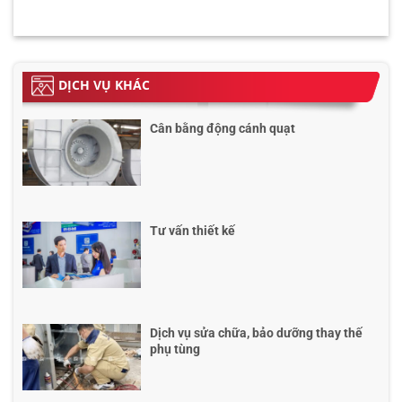
DỊCH VỤ KHÁC
Cân bằng động cánh quạt
Tư vấn thiết kế
Dịch vụ sửa chữa, bảo dưỡng thay thế
phụ tùng