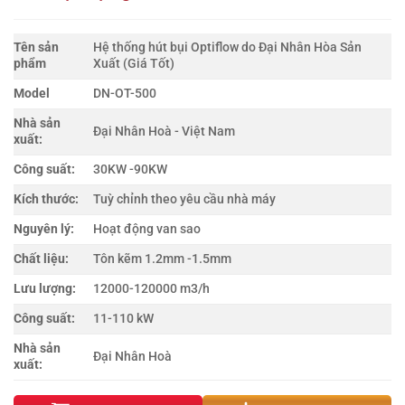
Tên sản
Hệ thống hút bụi Optiflow do Đại Nhân Hòa Sản
phẩm
Xuất (Giá Tốt)
Model
DN-OT-500
Nhà sản
Đại Nhân Hoà - Việt Nam
xuất:
Công suất:
30KW -90KW
Kích thước:
Tuỳ chỉnh theo yêu cầu nhà máy
Nguyên lý:
Hoạt động van sao
Chất liệu:
Tôn kẽm 1.2mm -1.5mm
Lưu lượng:
12000-120000 m3/h
Công suất:
11-110 kW
Nhà sản
Đại Nhân Hoà
xuất: