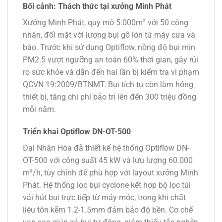
Bối cảnh: Thách thức tại xưởng Minh Phát
Xưởng Minh Phát, quy mô 5.000m² với 50 công
nhân, đối mặt với lượng bụi gỗ lớn từ máy cưa và
bào. Trước khi sử dụng Optiflow, nồng độ bụi mịn
PM2.5 vượt ngưỡng an toàn 60% thời gian, gây rủi
ro sức khỏe và dẫn đến hai lần bị kiểm tra vi phạm
QCVN 19:2009/BTNMT. Bụi tích tụ còn làm hỏng
thiết bị, tăng chi phí bảo trì lên đến 300 triệu đồng
mỗi năm.
Triển khai Optiflow DN-OT-500
Đại Nhân Hòa đã thiết kế hệ thống Optiflow DN-
OT-500 với công suất 45 kW và lưu lượng 60.000
m³/h, tùy chỉnh để phù hợp với layout xưởng Minh
Phát. Hệ thống lọc bụi cyclone kết hợp bộ lọc túi
vải hút bụi trực tiếp từ máy móc, trong khi chất
liệu tôn kẽm 1.2-1.5mm đảm bảo độ bền. Cơ chế