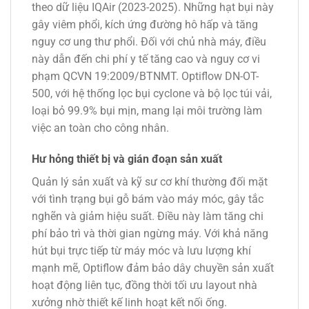
theo dữ liệu IQAir (2023-2025). Những hạt bụi này
gây viêm phổi, kích ứng đường hô hấp và tăng
nguy cơ ung thư phổi. Đối với chủ nhà máy, điều
này dẫn đến chi phí y tế tăng cao và nguy cơ vi
phạm QCVN 19:2009/BTNMT. Optiflow DN-OT-
500, với hệ thống lọc bụi cyclone và bộ lọc túi vải,
loại bỏ 99.9% bụi mịn, mang lại môi trường làm
việc an toàn cho công nhân.
Hư hỏng thiết bị và gián đoạn sản xuất
Quản lý sản xuất và kỹ sư cơ khí thường đối mặt
với tình trạng bụi gỗ bám vào máy móc, gây tắc
nghẽn và giảm hiệu suất. Điều này làm tăng chi
phí bảo trì và thời gian ngừng máy. Với khả năng
hút bụi trực tiếp từ máy móc và lưu lượng khí
mạnh mẽ, Optiflow đảm bảo dây chuyền sản xuất
hoạt động liên tục, đồng thời tối ưu layout nhà
xưởng nhờ thiết kế linh hoạt kết nối ống.