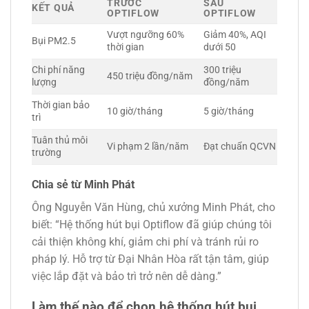
TRƯỚC
SAU
KẾT QUẢ
OPTIFLOW
OPTIFLOW
Vượt ngưỡng 60%
Giảm 40%, AQI
Bụi PM2.5
thời gian
dưới 50
Chi phí năng
300 triệu
450 triệu đồng/năm
lượng
đồng/năm
Thời gian bảo
10 giờ/tháng
5 giờ/tháng
trì
Tuân thủ môi
Vi phạm 2 lần/năm
Đạt chuẩn QCVN
trường
Chia sẻ từ Minh Phát
Ông Nguyễn Văn Hùng, chủ xưởng Minh Phát, cho
biết: “Hệ thống hút bụi Optiflow đã giúp chúng tôi
cải thiện không khí, giảm chi phí và tránh rủi ro
pháp lý. Hỗ trợ từ Đại Nhân Hòa rất tận tâm, giúp
việc lắp đặt và bảo trì trở nên dễ dàng.”
Làm thế nào để chọn hệ thống hút bụi