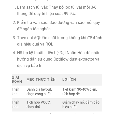
Làm sạch túi vải
: Thay bộ lọc túi vải mỗi 3-6
tháng để duy trì hiệu suất 99.9%.
Kiểm tra van sao
: Bảo dưỡng van sao mỗi quý
để ngăn tắc nghẽn.
Theo dõi AQI
: Đo chất lượng không khí để đánh
giá hiệu quả và ROI.
Hỗ trợ kỹ thuật
: Liên hệ Đại Nhân Hòa để nhận
hướng dẫn sử dụng Optiflow dust extractor và
dịch vụ bảo trì.
GIAI
MẸO THỰC TIỄN
LỢI ÍCH
ĐOẠN
Triển
Đánh giá layout,
Tiết kiệm 30-40% điện,
khai
chọn công suất
tích hợp dễ
Triển
Tích hợp PCCC,
Giảm cháy nổ, đảm bảo
khai
chạy thử
hiệu suất