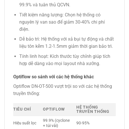
99.9% và tuân thủ QCVN.
Tiết kiệm năng lượng
: Chọn hệ thống có
nguyên lý van sao để giảm 30-40% chi phí
điện.
Dễ bảo trì
: Hệ thống với xả bụi tự động và chất
liệu tôn kẽm 1.2-1.5mm giảm thời gian bảo trì.
Tính linh hoạt
: Kích thước tùy chỉnh giúp tích
hợp dễ dàng vào mọi layout nhà xưởng.
Optiflow so sánh với các hệ thống khác
Optiflow DN-OT-500 vượt trội so với các hệ thống
truyền thống:
HỆ THỐNG
TIÊU CHÍ
OPTIFLOW
TRUYỀN THỐNG
99.9% (cyclone
Hiệu suất lọc
90-95%
+ túi vải)