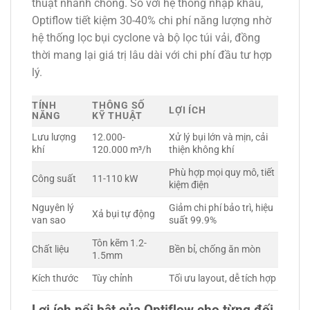
thuật nhanh chóng. So với hệ thống nhập khẩu,
Optiflow tiết kiệm 30-40% chi phí năng lượng nhờ
hệ thống lọc bụi cyclone và bộ lọc túi vải, đồng
thời mang lại giá trị lâu dài với chi phí đầu tư hợp
lý.
TÍNH
THÔNG SỐ
LỢI ÍCH
NĂNG
KỸ THUẬT
Lưu lượng
12.000-
Xử lý bụi lớn và mịn, cải
khí
120.000 m³/h
thiện không khí
Phù hợp mọi quy mô, tiết
Công suất
11-110 kW
kiệm điện
Nguyên lý
Giảm chi phí bảo trì, hiệu
Xả bụi tự động
van sao
suất 99.9%
Tôn kẽm 1.2-
Chất liệu
Bền bỉ, chống ăn mòn
1.5mm
Kích thước
Tùy chỉnh
Tối ưu layout, dễ tích hợp
Lợi ích nổi bật của Optiflow cho từng đối