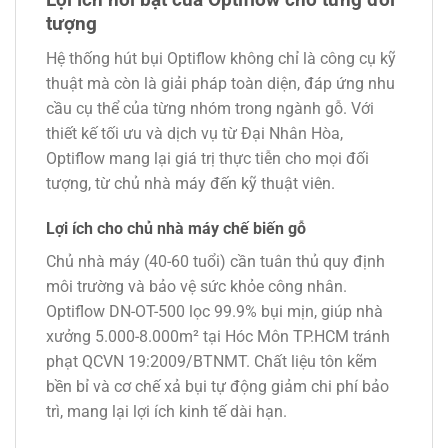
tượng
Hệ thống hút bụi Optiflow không chỉ là công cụ kỹ
thuật mà còn là giải pháp toàn diện, đáp ứng nhu
cầu cụ thể của từng nhóm trong ngành gỗ. Với
thiết kế tối ưu và dịch vụ từ Đại Nhân Hòa,
Optiflow mang lại giá trị thực tiễn cho mọi đối
tượng, từ chủ nhà máy đến kỹ thuật viên.
Lợi ích cho chủ nhà máy chế biến gỗ
Chủ nhà máy (40-60 tuổi) cần tuân thủ quy định
môi trường và bảo vệ sức khỏe công nhân.
Optiflow DN-OT-500 lọc 99.9% bụi mịn, giúp nhà
xưởng 5.000-8.000m² tại Hóc Môn TP.HCM tránh
phạt QCVN 19:2009/BTNMT. Chất liệu tôn kẽm
bền bỉ và cơ chế xả bụi tự động giảm chi phí bảo
trì, mang lại lợi ích kinh tế dài hạn.