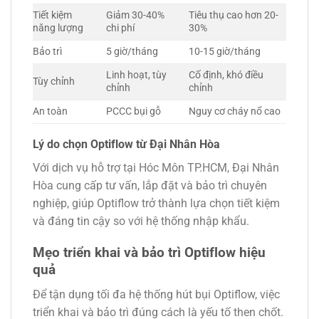
Tiết kiệm
Giảm 30-40%
Tiêu thụ cao hơn 20-
năng lượng
chi phí
30%
Bảo trì
5 giờ/tháng
10-15 giờ/tháng
Linh hoạt, tùy
Cố định, khó điều
Tùy chỉnh
chỉnh
chỉnh
An toàn
PCCC bụi gỗ
Nguy cơ cháy nổ cao
Lý do chọn Optiflow từ Đại Nhân Hòa
Với dịch vụ hỗ trợ tại Hóc Môn TP.HCM, Đại Nhân
Hòa cung cấp tư vấn, lắp đặt và bảo trì chuyên
nghiệp, giúp Optiflow trở thành lựa chọn tiết kiệm
và đáng tin cậy so với hệ thống nhập khẩu.
Mẹo triển khai và bảo trì Optiflow hiệu
quả
Để tận dụng tối đa hệ thống hút bụi Optiflow, việc
triển khai và bảo trì đúng cách là yếu tố then chốt.