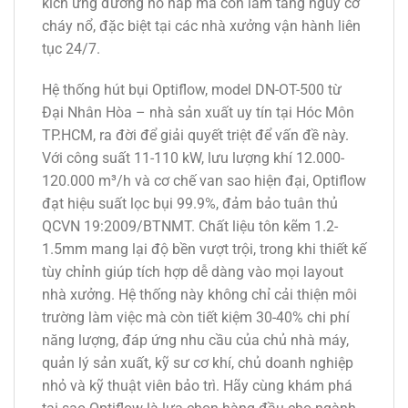
kích ứng đường hô hấp mà còn làm tăng nguy cơ
cháy nổ, đặc biệt tại các nhà xưởng vận hành liên
tục 24/7.
Hệ thống hút bụi Optiflow, model DN-OT-500 từ
Đại Nhân Hòa – nhà sản xuất uy tín tại Hóc Môn
TP.HCM, ra đời để giải quyết triệt để vấn đề này.
Với công suất 11-110 kW, lưu lượng khí 12.000-
120.000 m³/h và cơ chế van sao hiện đại, Optiflow
đạt hiệu suất lọc bụi 99.9%, đảm bảo tuân thủ
QCVN 19:2009/BTNMT. Chất liệu tôn kẽm 1.2-
1.5mm mang lại độ bền vượt trội, trong khi thiết kế
tùy chỉnh giúp tích hợp dễ dàng vào mọi layout
nhà xưởng. Hệ thống này không chỉ cải thiện môi
trường làm việc mà còn tiết kiệm 30-40% chi phí
năng lượng, đáp ứng nhu cầu của chủ nhà máy,
quản lý sản xuất, kỹ sư cơ khí, chủ doanh nghiệp
nhỏ và kỹ thuật viên bảo trì. Hãy cùng khám phá