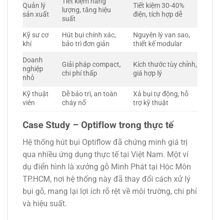
Tiết kiệm năng
Quản lý
Tiết kiệm 30-40%
lượng, tăng hiệu
sản xuất
điện, tích hợp dễ
suất
Kỹ sư cơ
Hút bụi chính xác,
Nguyên lý van sao,
khí
bảo trì đơn giản
thiết kế modular
Doanh
Giải pháp compact,
Kích thước tùy chỉnh,
nghiệp
chi phí thấp
giá hợp lý
nhỏ
Kỹ thuật
Dễ bảo trì, an toàn
Xả bụi tự động, hỗ
viên
cháy nổ
trợ kỹ thuật
Case Study – Optiflow trong thực tế
Hệ thống hút bụi Optiflow đã chứng minh giá trị
qua nhiều ứng dụng thực tế tại Việt Nam. Một ví
dụ điển hình là xưởng gỗ Minh Phát tại Hóc Môn
TP.HCM, nơi hệ thống này đã thay đổi cách xử lý
bụi gỗ, mang lại lợi ích rõ rệt về môi trường, chi phí
và hiệu suất.