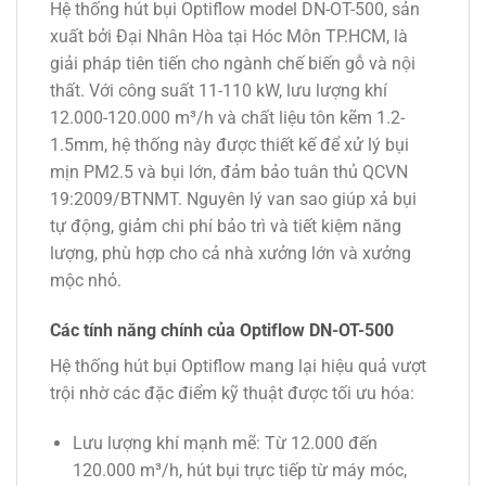
Hệ thống hút bụi Optiflow model DN-OT-500, sản
xuất bởi Đại Nhân Hòa tại Hóc Môn TP.HCM, là
giải pháp tiên tiến cho ngành chế biến gỗ và nội
thất. Với công suất 11-110 kW, lưu lượng khí
12.000-120.000 m³/h và chất liệu tôn kẽm 1.2-
1.5mm, hệ thống này được thiết kế để xử lý bụi
mịn PM2.5 và bụi lớn, đảm bảo tuân thủ QCVN
19:2009/BTNMT. Nguyên lý van sao giúp xả bụi
tự động, giảm chi phí bảo trì và tiết kiệm năng
lượng, phù hợp cho cả nhà xưởng lớn và xưởng
mộc nhỏ.
Các tính năng chính của Optiflow DN-OT-500
Hệ thống hút bụi Optiflow mang lại hiệu quả vượt
trội nhờ các đặc điểm kỹ thuật được tối ưu hóa:
Lưu lượng khí mạnh mẽ
: Từ 12.000 đến
120.000 m³/h, hút bụi trực tiếp từ máy móc,