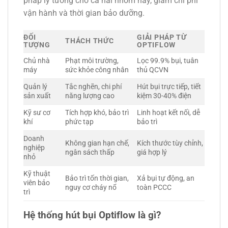
pháp lý tưởng cho cả hai nhóm này, giảm chi phí
vận hành và thời gian bảo dưỡng.
ĐỐI
GIẢI PHÁP TỪ
THÁCH THỨC
TƯỢNG
OPTIFLOW
Chủ nhà
Phạt môi trường,
Lọc 99.9% bụi, tuân
máy
sức khỏe công nhân
thủ QCVN
Quản lý
Tắc nghẽn, chi phí
Hút bụi trực tiếp, tiết
sản xuất
năng lượng cao
kiệm 30-40% điện
Kỹ sư cơ
Tích hợp khó, bảo trì
Linh hoạt kết nối, dễ
khí
phức tạp
bảo trì
Doanh
Không gian hạn chế,
Kích thước tùy chỉnh,
nghiệp
ngân sách thấp
giá hợp lý
nhỏ
Kỹ thuật
Bảo trì tốn thời gian,
Xả bụi tự động, an
viên bảo
nguy cơ cháy nổ
toàn PCCC
trì
Hệ thống hút bụi Optiflow là gì?