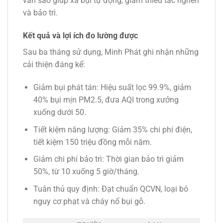
van sao giúp xả bụi tự động, giảm thiểu tắc nghẽn
và bảo trì.
Kết quả và lợi ích đo lường được
Sau ba tháng sử dụng, Minh Phát ghi nhận những
cải thiện đáng kể:
Giảm bụi phát tán
: Hiệu suất lọc 99.9%, giảm
40% bụi mịn PM2.5, đưa AQI trong xưởng
xuống dưới 50.
Tiết kiệm năng lượng
: Giảm 35% chi phí điện,
tiết kiệm 150 triệu đồng mỗi năm.
Giảm chi phí bảo trì
: Thời gian bảo trì giảm
50%, từ 10 xuống 5 giờ/tháng.
Tuân thủ quy định
: Đạt chuẩn QCVN, loại bỏ
nguy cơ phạt và cháy nổ bụi gỗ.