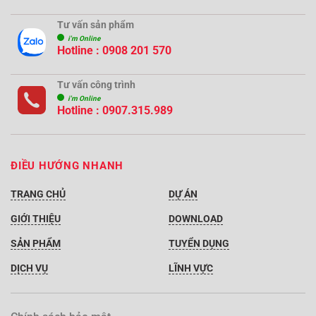
Tư vấn sản phẩm
i'm Online
Hotline :
0908 201 570
Tư vấn công trình
i'm Online
Hotline :
0907.315.989
ĐIỀU HƯỚNG NHANH
TRANG CHỦ
DỰ ÁN
GIỚI THIỆU
DOWNLOAD
SẢN PHẨM
TUYỂN DỤNG
DỊCH VỤ
LĨNH VỰC