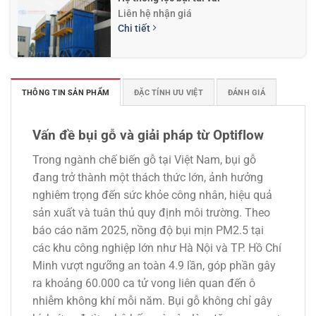
Liên hệ nhận giá
Chi tiết
THÔNG TIN SẢN PHẨM
ĐẶC TÍNH ƯU VIỆT
ĐÁNH GIÁ
Hệ thống cyclone lắng bụi
Liên hệ nhận giá
Chi tiết
Vấn đề bụi gỗ và giải pháp từ Optiflow
Trong ngành chế biến gỗ tại Việt Nam, bụi gỗ
đang trở thành một thách thức lớn, ảnh hưởng
nghiêm trọng đến sức khỏe công nhân, hiệu quả
sản xuất và tuân thủ quy định môi trường. Theo
báo cáo năm 2025, nồng độ bụi mịn PM2.5 tại
các khu công nghiệp lớn như Hà Nội và TP. Hồ Chí
Minh vượt ngưỡng an toàn 4.9 lần, góp phần gây
ra khoảng 60.000 ca tử vong liên quan đến ô
nhiễm không khí mỗi năm. Bụi gỗ không chỉ gây