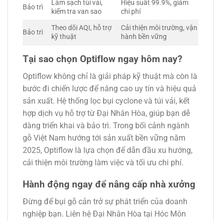
Làm sạch túi vải,
Hiệu suất 99.9%, giảm
Bảo trì
kiểm tra van sao
chi phí
Theo dõi AQI, hỗ trợ
Cải thiện môi trường, vận
Bảo trì
kỹ thuật
hành bền vững
Tại sao chọn Optiflow ngay hôm nay?
Optiflow không chỉ là giải pháp kỹ thuật mà còn là
bước đi chiến lược để nâng cao uy tín và hiệu quả
sản xuất. Hệ thống lọc bụi cyclone và túi vải, kết
hợp dịch vụ hỗ trợ từ Đại Nhân Hòa, giúp bạn dễ
dàng triển khai và bảo trì. Trong bối cảnh ngành
gỗ Việt Nam hướng tới sản xuất bền vững năm
2025, Optiflow là lựa chọn để dẫn đầu xu hướng,
cải thiện môi trường làm việc và tối ưu chi phí.
Hành động ngay để nâng cấp nhà xưởng
Đừng để bụi gỗ cản trở sự phát triển của doanh
nghiệp bạn. Liên hệ Đại Nhân Hòa tại Hóc Môn