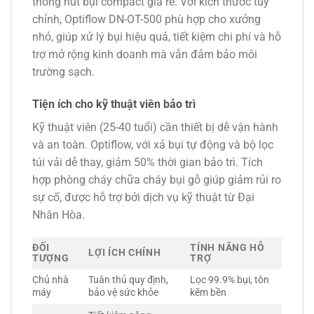
thống hút bụi compact giá rẻ. Với kích thước tùy
chỉnh, Optiflow DN-OT-500 phù hợp cho xưởng
nhỏ, giúp xử lý bụi hiệu quả, tiết kiệm chi phí và hỗ
trợ mở rộng kinh doanh mà vẫn đảm bảo môi
trường sạch.
Tiện ích cho kỹ thuật viên bảo trì
Kỹ thuật viên (25-40 tuổi) cần thiết bị dễ vận hành
và an toàn. Optiflow, với xả bụi tự động và bộ lọc
túi vải dễ thay, giảm 50% thời gian bảo trì. Tích
hợp phòng cháy chữa cháy bụi gỗ giúp giảm rủi ro
sự cố, được hỗ trợ bởi dịch vụ kỹ thuật từ Đại
Nhân Hòa.
ĐỐI
TÍNH NĂNG HỖ
LỢI ÍCH CHÍNH
TƯỢNG
TRỢ
Chủ nhà
Tuân thủ quy định,
Lọc 99.9% bụi, tôn
máy
bảo vệ sức khỏe
kẽm bền