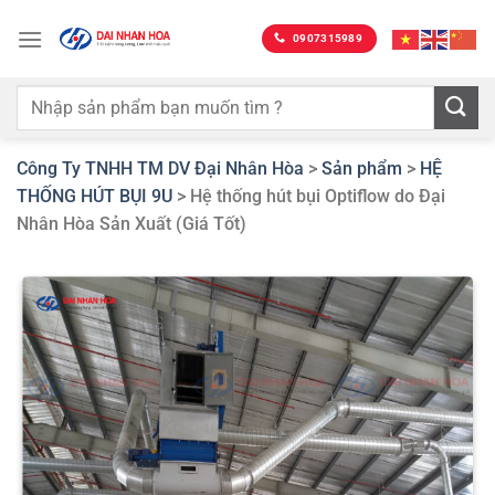
Bỏ
qua
0907315989
nội
dung
Công Ty TNHH TM DV Đại Nhân Hòa
>
Sản phẩm
>
HỆ
THỐNG HÚT BỤI 9U
>
Hệ thống hút bụi Optiflow do Đại
Nhân Hòa Sản Xuất (Giá Tốt)